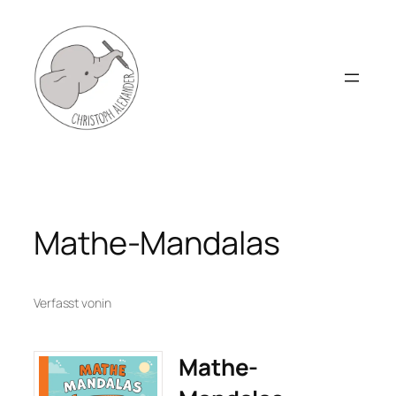
Zum
Inhalt
springen
Mathe-Mandalas
Verfasst von
in
Mathe-