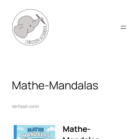
Zum
Inhalt
springen
Mathe-Mandalas
Verfasst von
in
Mathe-