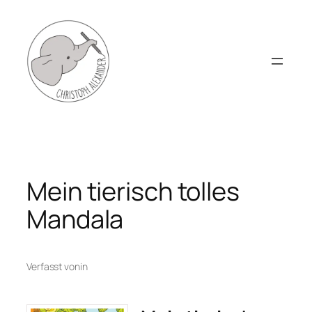
Zum
Inhalt
springen
Mein tierisch tolles
Mandala
Verfasst von
in