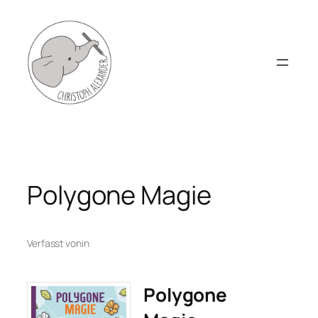
Zum
Inhalt
springen
Polygone Magie
Verfasst von
in
Polygone