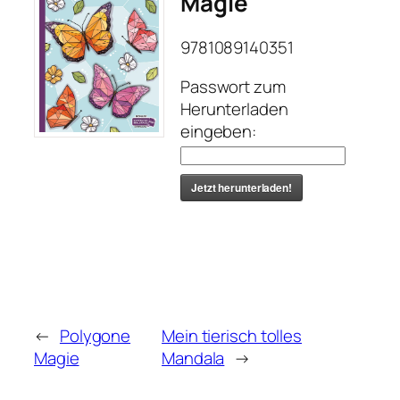
Magie
9781089140351
Passwort zum
Herunterladen
eingeben:
Jetzt herunterladen!
←
Polygone
Mein tierisch tolles
Magie
Mandala
→