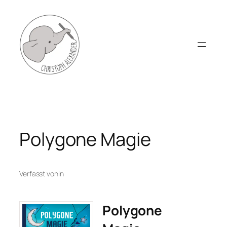
Zum
Inhalt
springen
Polygone Magie
Verfasst von
in
Polygone