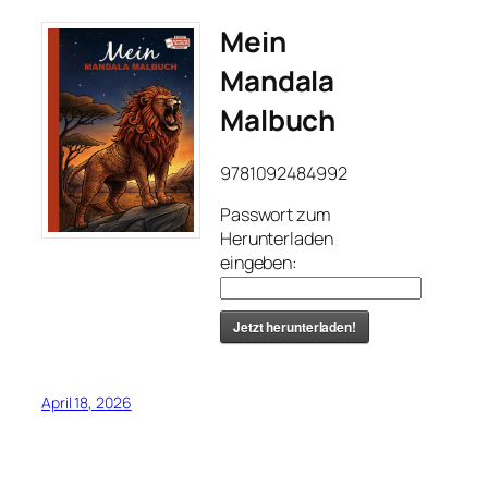
Mein
Mandala
Malbuch
9781092484992
Passwort zum
Herunterladen
eingeben:
Jetzt herunterladen!
April 18, 2026