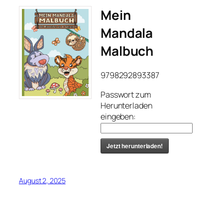
Mein
Mandala
Malbuch
9798292893387
Passwort zum
Herunterladen
eingeben:
Jetzt herunterladen!
August 2, 2025