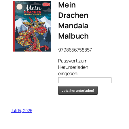
Mein
Drachen
Mandala
Malbuch
9798656758857
Passwort zum
Herunterladen
eingeben:
Jetzt herunterladen!
Juli 15, 2025