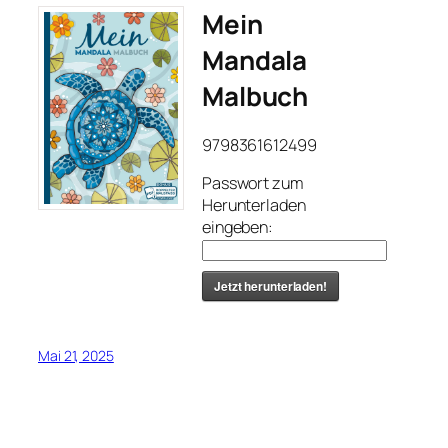
Mein
Mandala
Malbuch
9798361612499
Passwort zum
Herunterladen
eingeben:
Jetzt herunterladen!
Mai 21, 2025